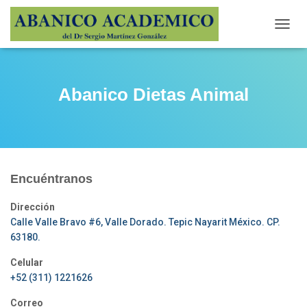
CAMBI
Abanico Dietas Animal
Encuéntranos
Dirección
Calle Valle Bravo #6, Valle Dorado. Tepic Nayarit México. CP.
63180.
Celular
+52 (311) 1221626
Correo