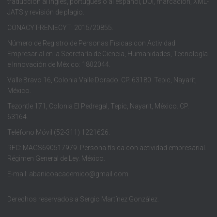
traducción al inglés, portugués o al español, DOI, marcación, XML-
JATS y revisión de plagio.
CONACYT-RENIECYT: 2015/20855.
Número de Registro de Personas Físicas con Actividad
Empresarial en la Secretaría de Ciencia, Humanidades, Tecnología
e Innovación de México: 1802044.
Valle Bravo 16, Colonia Valle Dorado. CP. 63180. Tepic, Nayarit,
México.
Tezontle 171, Colonia El Pedregal, Tepic, Nayarit, México. CP.
63164.
Teléfono Móvil (52-311) 1221626.
RFC: MAGS690517979. Persona física con actividad empresarial.
Régimen General de Ley. México.
E-mail: abanicoacademico@gmail.com
Derechos reservados a Sergio Martínez González.