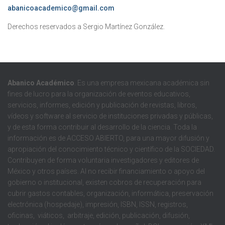
abanicoacademico@gmail.com
Derechos reservados a Sergio Martínez González.
Abanico Académico
. Es una empresa mexicana académica sin
fines de lucro para la organización de eventos educativos,
servicios, informes, edición y publicación de revistas, libros,
vídeos y software al servicio de instituciones privadas y públicas,
y de esta forma contribuir al desarrollo de la ciencia. Toda la
información es de ACCESO ABIERTO, para una mayor difusión y
apropiación del conocimiento técnico y científico de la SOCIEDAD.
Contribuyen de forma voluntaria investigadores y editores de
México y otros países. Al no recibir financiamiento o apoyo del
gobierno o institucional, existen cobros de recuperación para
cubrir gastos contables, organización, informática, preservación
electrónica (hospedaje), impresión, ISBN, ISSN, registros,
oficinas, viáticos, arbitraje, edición, publicación, difusión,