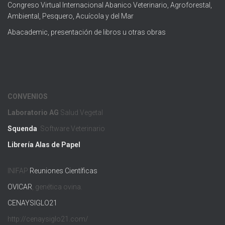
Congreso Virtual Internacional Abanico Veterinario, Agroforestal,
Ambiental, Pesquero, Acuícola y del Mar
Abacademic, presentación de libros u otras obras
CONVENIOS
Laboratorio AG
Salud Vegetal
Squenda
Software Veterinario
Librería Alas de Papel
INIFAP
Reuniones Científicas
OVICAR
, genética ovina.
CENAYSIGLO21
http://cenaysiglo21.com/