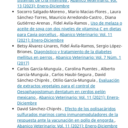
sistemas de cría intensiva
,
Abanico Veterinario: Vol.
13 (2023): Enero-Diciembre
Socorro Salgado-Moreno , Mario Macias-Flores , Laura
Sánchez-Torres, Mauricio Arredondo-Castro , Diana
Gutiérrez-Arenas , Fidel Avila-Ramos ,
Uso de melaza o
aceite de soya con dos niveles de vitamina C en dietas
para Cavia porcellus
,
Abanico Veterinario: Vol. 11
(2021): Enero-Diciembre
Betsy Álvarez-Linares, Fidel Ávila-Ramos, Sergio López-
Briones,
Diagnóstico y tratamiento de la diabetes
mellitus en perros
,
Abanico Veterinario: Vol. 7 Núm. 1
(2017)
Carlos García-Munguía , Carolina Puentes , Alberto
García-Munguía , Carlos Haubi-Segura , David
Sánchez-Chiprés , Otilio García-Munguía ,
Evaluación
de extractos vegetales para el control de
Oesophagostomun dentatum en cerdos pelón
mexicano
,
Abanico Veterinario: Vol. 11 (2021): Enero-
Diciembre
David Sánchez-Chiprés ,
Efecto de los polisacáridos
sulfurados marinos como inmunomoduladores de la
respuesta ante la vacunación en pollo de engorda
,
Abanico Veterinario: Vol. 11 (2021): Enero-Diciembre