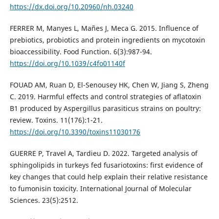
https://dx.doi.org/10.20960/nh.03240
FERRER M, Manyes L, Mañes J, Meca G. 2015. Influence of
prebiotics, probiotics and protein ingredients on mycotoxin
bioaccessibility. Food Function. 6(3):987-94.
https://doi.org/10.1039/c4fo01140f
FOUAD AM, Ruan D, El-Senousey HK, Chen W, Jiang S, Zheng
C. 2019. Harmful effects and control strategies of aflatoxin
B1 produced by Aspergillus parasiticus strains on poultry:
review. Toxins. 11(176):1-21.
https://doi.org/10.3390/toxins11030176
GUERRE P, Travel A, Tardieu D. 2022. Targeted analysis of
sphingolipids in turkeys fed fusariotoxins: first evidence of
key changes that could help explain their relative resistance
to fumonisin toxicity. International Journal of Molecular
Sciences. 23(5):2512.