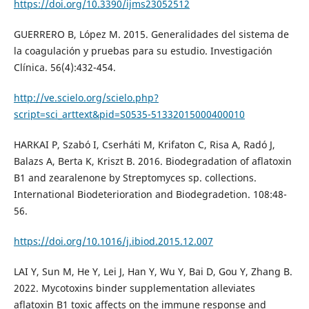
https://doi.org/10.3390/ijms23052512
GUERRERO B, López M. 2015. Generalidades del sistema de
la coagulación y pruebas para su estudio. Investigación
Clínica. 56(4):432-454.
http://ve.scielo.org/scielo.php?
script=sci_arttext&pid=S0535-51332015000400010
HARKAI P, Szabó I, Cserháti M, Krifaton C, Risa A, Radó J,
Balazs A, Berta K, Kriszt B. 2016. Biodegradation of aflatoxin
B1 and zearalenone by Streptomyces sp. collections.
International Biodeterioration and Biodegradetion. 108:48-
56.
https://doi.org/10.1016/j.ibiod.2015.12.007
LAI Y, Sun M, He Y, Lei J, Han Y, Wu Y, Bai D, Gou Y, Zhang B.
2022. Mycotoxins binder supplementation alleviates
aflatoxin B1 toxic affects on the immune response and