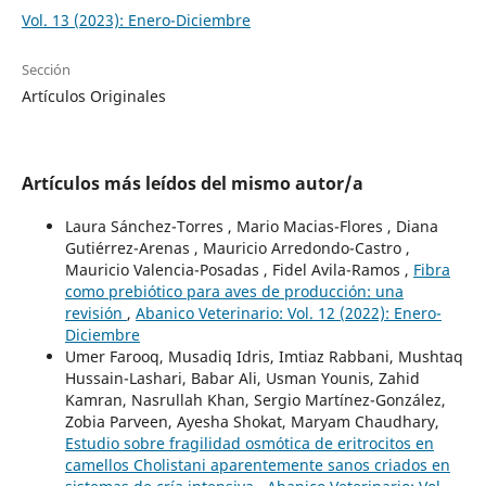
Vol. 13 (2023): Enero-Diciembre
Sección
Artículos Originales
Artículos más leídos del mismo autor/a
Laura Sánchez-Torres , Mario Macias-Flores , Diana
Gutiérrez-Arenas , Mauricio Arredondo-Castro ,
Mauricio Valencia-Posadas , Fidel Avila-Ramos ,
Fibra
como prebiótico para aves de producción: una
revisión
,
Abanico Veterinario: Vol. 12 (2022): Enero-
Diciembre
Umer Farooq, Musadiq Idris, Imtiaz Rabbani, Mushtaq
Hussain-Lashari, Babar Ali, Usman Younis, Zahid
Kamran, Nasrullah Khan, Sergio Martínez-González,
Zobia Parveen, Ayesha Shokat, Maryam Chaudhary,
Estudio sobre fragilidad osmótica de eritrocitos en
camellos Cholistani aparentemente sanos criados en