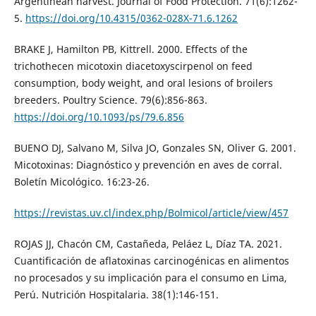
Argentinean harvest. Journal of Food Protection. 71(6):1262-
5.
https://doi.org/10.4315/0362-028X-71.6.1262
BRAKE J, Hamilton PB, Kittrell. 2000. Effects of the
trichothecen micotoxin diacetoxyscirpenol on feed
consumption, body weight, and oral lesions of broilers
breeders. Poultry Science. 79(6):856-863.
https://doi.org/10.1093/ps/79.6.856
BUENO DJ, Salvano M, Silva JO, Gonzales SN, Oliver G. 2001.
Micotoxinas: Diagnóstico y prevención en aves de corral.
Boletín Micológico. 16:23-26.
https://revistas.uv.cl/index.php/Bolmicol/article/view/457
ROJAS JJ, Chacón CM, Castañeda, Peláez L, Díaz TA. 2021.
Cuantificación de aflatoxinas carcinogénicas en alimentos
no procesados y su implicación para el consumo en Lima,
Perú. Nutrición Hospitalaria. 38(1):146-151.