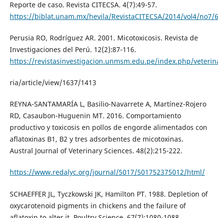
Reporte de caso. Revista CITECSA. 4(7):49-57.
https://biblat.unam.mx/hevila/RevistaCITECSA/2014/vol4/no7/6
Perusia RO, Rodríguez AR. 2001. Micotoxicosis. Revista de
Investigaciones del Perú. 12(2):87-116.
https://revistasinvestigacion.unmsm.edu.pe/index.php/veterin
ria/article/view/1637/1413
REYNA-SANTAMARÍA L, Basilio-Navarrete A, Martínez-Rojero
RD, Casaubon-Huguenin MT. 2016. Comportamiento
productivo y toxicosis en pollos de engorde alimentados con
aflatoxinas B1, B2 y tres adsorbentes de micotoxinas.
Austral Journal of Veterinary Sciences. 48(2):215-222.
https://www.redalyc.org/journal/5017/501752375012/html/
SCHAEFFER JL, Tyczkowski JK, Hamilton PT. 1988. Depletion of
oxycarotenoid pigments in chickens and the failure of
aflatoxin to alter it. Poultry Science. 67(7):1080-1088.