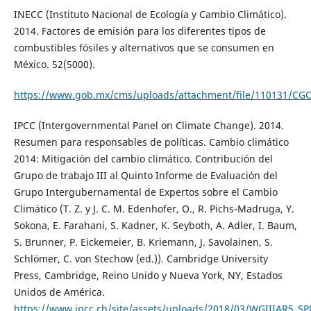
INECC (Instituto Nacional de Ecología y Cambio Climático).
2014. Factores de emisión para los diferentes tipos de
combustibles fósiles y alternativos que se consumen en
México. 52(5000).
https://www.gob.mx/cms/uploads/attachment/file/110131/CGCC
IPCC (Intergovernmental Panel on Climate Change). 2014.
Resumen para responsables de políticas. Cambio climático
2014: Mitigación del cambio climático. Contribución del
Grupo de trabajo III al Quinto Informe de Evaluación del
Grupo Intergubernamental de Expertos sobre el Cambio
Climático (T. Z. y J. C. M. Edenhofer, O., R. Pichs-Madruga, Y.
Sokona, E. Farahani, S. Kadner, K. Seyboth, A. Adler, I. Baum,
S. Brunner, P. Eickemeier, B. Kriemann, J. Savolainen, S.
Schlömer, C. von Stechow (ed.)). Cambridge University
Press, Cambridge, Reino Unido y Nueva York, NY, Estados
Unidos de América.
https://www.ipcc.ch/site/assets/uploads/2018/03/WGIIIAR5_S