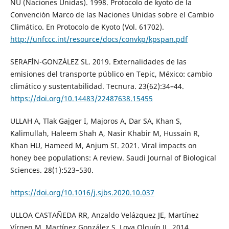
NU (Naciones Unidas). 1998. Protocolo de kyoto de la
Convención Marco de las Naciones Unidas sobre el Cambio
Climático. En Protocolo de Kyoto (Vol. 61702).
http://unfccc.int/resource/docs/convkp/kpspan.pdf
SERAFÍN-GONZÁLEZ SL. 2019. Externalidades de las
emisiones del transporte público en Tepic, México: cambio
climático y sustentabilidad. Tecnura. 23(62):34–44.
https://doi.org/10.14483/22487638.15455
ULLAH A, Tlak Gajger I, Majoros A, Dar SA, Khan S,
Kalimullah, Haleem Shah A, Nasir Khabir M, Hussain R,
Khan HU, Hameed M, Anjum SI. 2021. Viral impacts on
honey bee populations: A review. Saudi Journal of Biological
Sciences. 28(1):523–530.
https://doi.org/10.1016/j.sjbs.2020.10.037
ULLOA CASTAÑEDA RR, Anzaldo Velázquez JE, Martínez
Vírgen M, Martínez González S, Loya Olguín JL. 2014.