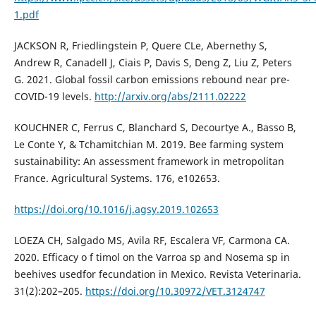
1.pdf
JACKSON R, Friedlingstein P, Quere CLe, Abernethy S,
Andrew R, Canadell J, Ciais P, Davis S, Deng Z, Liu Z, Peters
G. 2021. Global fossil carbon emissions rebound near pre-
COVID-19 levels.
http://arxiv.org/abs/2111.02222
KOUCHNER C, Ferrus C, Blanchard S, Decourtye A., Basso B,
Le Conte Y, & Tchamitchian M. 2019. Bee farming system
sustainability: An assessment framework in metropolitan
France. Agricultural Systems. 176, e102653.
https://doi.org/10.1016/j.agsy.2019.102653
LOEZA CH, Salgado MS, Avila RF, Escalera VF, Carmona CA.
2020. Efficacy o f timol on the Varroa sp and Nosema sp in
beehives usedfor fecundation in Mexico. Revista Veterinaria.
31(2):202–205.
https://doi.org/10.30972/VET.3124747