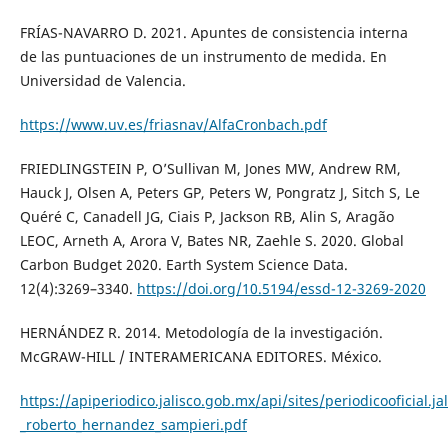
FRÍAS-NAVARRO D. 2021. Apuntes de consistencia interna
de las puntuaciones de un instrumento de medida. En
Universidad de Valencia.
https://www.uv.es/friasnav/AlfaCronbach.pdf
FRIEDLINGSTEIN P, O’Sullivan M, Jones MW, Andrew RM,
Hauck J, Olsen A, Peters GP, Peters W, Pongratz J, Sitch S, Le
Quéré C, Canadell JG, Ciais P, Jackson RB, Alin S, Aragão
LEOC, Arneth A, Arora V, Bates NR, Zaehle S. 2020. Global
Carbon Budget 2020. Earth System Science Data.
12(4):3269–3340.
https://doi.org/10.5194/essd-12-3269-2020
HERNÁNDEZ R. 2014. Metodología de la investigación.
McGRAW-HILL / INTERAMERICANA EDITORES. México.
https://apiperiodico.jalisco.gob.mx/api/sites/periodicooficial.j
_roberto_hernandez_sampieri.pdf