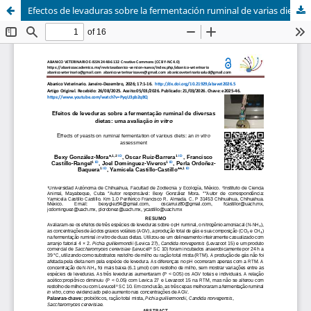
Efectos de levaduras sobre la fermentación ruminal de varias dietas: una evaluación in vitro