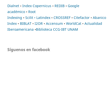
Dialnet
•
Index Copernicus
•
REDIB
•
Google
académico
•
Root
Indexing
•
Scilit
•
Latindex
•
CROSSREF
•
Citefactor
•
Abanico
Index
•
BIBLAT
•
I2OR
•
Accensum
•
WorldCat
•
Actualidad
Iberoamericana
•
Biblioteca CCG-IBT UNAM
Síguenos en facebook